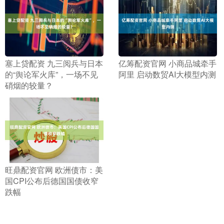
​塞上贷配资 九三阅兵与日本
​亿筹配资官网 小商品城牵手
的“舆论军火库”，一场不见
阿里 启动数贸AI大模型内测
硝烟的较量？
​旺鼎配资官网 欧洲债市：美
国CPI公布后德国国债收窄
跌幅