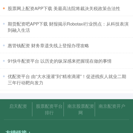
​股票网上配资APP下载 美最高法院将裁决关税政策合法性
​期货配资吧APP下载 财报揭示Robotaxi行业拐点：从科技表演
到融入生活
​惠管钱配资 财务章遗失线上登报办理攻略
​91快牛配资平台 以历史的纵深感来把握现在做的事情
​优配资平台 由“大水漫灌”到“精准滴灌”！促进残疾人就业二期
三年行动靶向发力
启天配资
股票配资平台
南京股票配资
南京配资开户
排行
网
友情链接：