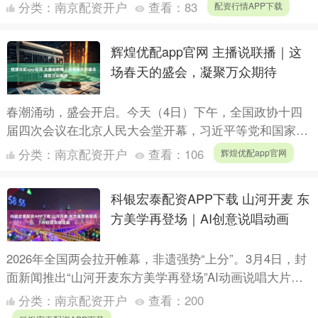
服务，推动西藏自治区特色农产品累计出口达3.14亿....
分类：
南京配资开户
查看：
83
配资行情APP下载
辉煌优配app官网 主播说联播｜这
场春天的盛会，凝聚万众期待
春潮涌动，盛会开启。今天（4日）下午，全国政协十四
届四次会议在北京人民大会堂开幕，习近平等党和国家领
导人出席开幕会。 今年是“十五五”开局之年。开好局、起
分类：
南京配资开户
查看：
106
辉煌优配app官网
好步，....
科银宏泰配资APP下载 山河开麦 东
方美学再登场｜AI创意说唱动画
2026年全国两会拉开帷幕，非遗强势“上分”。3月4日，封
面新闻推出“山河开麦东方美学再登场”AI动画说唱大片，
当千年非遗遇上潮流说唱，当传统手艺撞上数字动画，....
分类：
南京配资开户
查看：
200