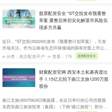
(GAB....
股票配资安全 *ST交投发布预重整
草案 重整后将切实化解退市风险实
现多方共赢
近日，*ST交投(002200)发布《预重整计划草案》，引发
市场关注。作为云南省生态环保领域的国有控股上市公
司，长期深陷债务危机，濒临退市边缘，此次预重整充分
分类：
南京配资开户
查看：
176
股票配资安全
彰....
财聚配资官网 西安本土私募再度出
手 1.15亿元拍下曲江文旅1200万股
股份
曲江文旅(600706)8日晚披露，在近日举行的公司控股股
东西安曲江旅游投资（集团）（下称“曲江旅投”）部分持