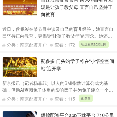
观是让孩子教父母 直言自己坚持正
向教育
近日，侯佩岑在某节目中谈及自己的育儿经验，她直言自
己坚持正向教育，更倡导“让孩子教父母”的理念。她还透
露会带着孩子们一起看《最强大脑》，在观察与思考中共
分类：
南京配资开户
查看：
172
宿迁股票配资官网
同成长。....
配多多 门头沟学子将在“小悟空空间
站”迎开学
新京报讯（记者杨菲菲）以人的BMI指数计算公式为基
础，借助AI查阅兔子体重的影响因子并为兔子建立一个科
学的RBMI，以监测兔子体重是否正常……这样的探索未
分类：
南京配资开户
查看：
115
配多多
来将在....
辉煌配资平台app下载平台 710公里