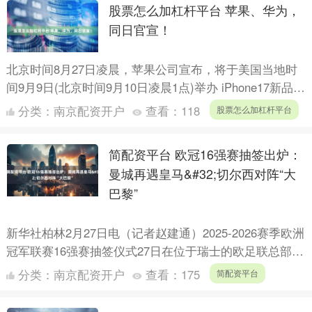
股票怎么加杠杆平台 苹果、华为，
同日官宣！
北京时间8月27日凌晨，苹果公司宣布，将于美国当地时
间9月9日(北京时间9月10日凌晨1点)举办 iPhone17新品发
布会，与去年发布会日期一致。 官方海报信....
分类：
南京配资开户
查看：
118
股票怎么加杠杆平台
简配资平台 欧冠16强赛抽签出炉：
曼城再遇皇马&#32;切尔西对阵“大
巴黎”
新华社柏林2月27日电（记者赵建通）2025-2026赛季欧洲
冠军联赛16强赛抽签仪式27日在位于瑞士的欧足联总部举
行，欧冠历史夺冠次数最多的皇家马德里将与瓜迪....
分类：
南京配资开户
查看：
175
简配资平台