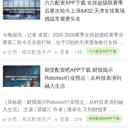
六六配资APP下载 女排超级联赛季
后赛次轮今上演&#32;天津女排客场
挑战常规赛头名
今晚报讯（记者 谢晨）2025-2026赛季女排超级联赛季后
赛第二轮今天全面打响，位于C组的天津渤海银行女排在
客场挑战常规赛头名上海女排。尽管此前的首轮比赛遗
分类：
南京配资开户
查看：
132
六六配资APP下载
憾....
期货配资吧APP下载 财报揭示
Robotaxi行业拐点：从科技表演到
融入生活
（原标题：财报揭示Robotaxi行业拐点：从科技表演到融
入生活） 文源 | 源媒汇 作者 | 潘卓伦 又到财报季，
Robotaxi这个挤满海内外科技巨头的热门....
分类：
南京配资开户
查看：
216
期货配资吧APP下载