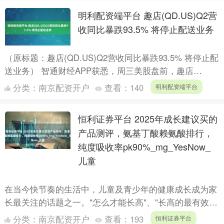
明利配资端平台 趣店(QD.US)Q2营
收同比暴跌93.5% 将停止配送业务
（原标题：趣店(QD.US)Q2营收同比暴跌93.5% 将停止配
送业务） 智通财经APP获悉，周三美股盘前，趣店
(QD.US)公布2025年第二季度业绩。财报显....
分类：
南京配资开户
查看：
140
明利配资端平台
恒利证券平台 2025年成长建议买的
产品测评，氨基丁酸赖氨酸排行，
纯度吸收率pk90%_mg_YesNow_
儿童
在当今快节奏的生活中，儿童及青少年的健康成长成为家
长最关注的话题之一。"怎么才能长高"、"长高的最有效方
法"等关键词长期占据育儿类搜索榜单前列。氨基丁酸
分类：
南京配资开户
查看：
193
恒利证券平台