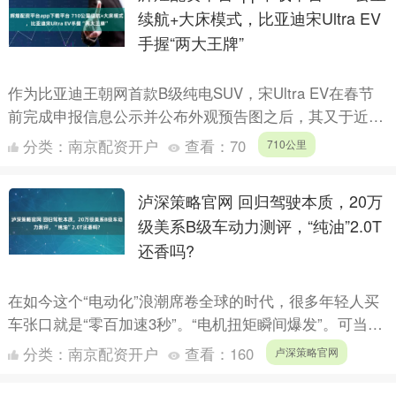
续航+大床模式，比亚迪宋Ultra EV
手握“两大王牌”
作为比亚迪王朝网首款B级纯电SUV，宋Ultra EV在春节
前完成申报信息公示并公布外观预告图之后，其又于近日
公布了首批内饰官图，并将“大床模式”当作产品核心卖....
分类：
南京配资开户
查看：
70
710公里
泸深策略官网 回归驾驶本质，20万
级美系B级车动力测评，“纯油”2.0T
还香吗?
在如今这个“电动化”浪潮席卷全球的时代，很多年轻人买
车张口就是“零百加速3秒”。“电机扭矩瞬间爆发”。可当我
们将目光回归到长途通勤、商务接待以及家庭出游的真实
分类：
南京配资开户
查看：
160
卢深策略官网
场....