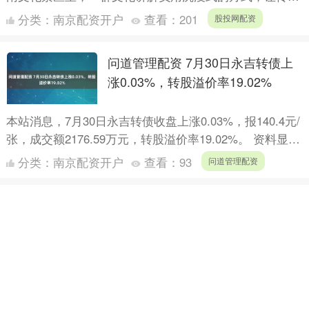
文化生动呈现。春节假期景区游人如织，他们也格外忙
分类：
南京配资开户
查看：
201
股投网配资
碌。 一起跟....
问道管理配资 7月30日永吉转债上
涨0.03%，转股溢价率19.02%
本站消息，7月30日永吉转债收盘上涨0.03%，报140.4元/
张，成交额2176.59万元，转股溢价率19.02%。 资料显
示，永吉转债信用级别为“AA-”，....
分类：
南京配资开户
查看：
93
问道管理配资
玖联优配APP下载 7月30日艾迪转
债上涨0.18%，转股溢价率58.12%
本站消息，7月30日艾迪转债收盘上涨0.18%，报122.58
元/张，成交额4657.52万元，转股溢价率58.12%。 资料
显示，艾迪转债信用级别为“AA-”....
分类：
南京配资开户
查看：
196
玖联优配APP下载