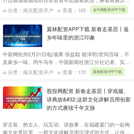
竹山县擂鼓镇组织百余名青年志愿者队伍，身着典雅汉服
开展舞龙表演，亮相全县新春民俗展演，向全县人民送上
分类：
南京配资开户
查看：
165
金牛网配资APP下载
新春祝福....
翼林配资APP下载 新春走基层丨返
乡年味里的浙江印象
中新网杭州2月21日电(项菁 张益聪 骆泽明)世间百味，不
及家乡一味。丙午马年，中国新闻社浙江分社记者、实习
生三人，从杭州回到浙西南、浙北、浙中家乡。三地三道
分类：
南京配资开户
查看：
170
翼林配资APP下载
年....
股投网配资 新春走基层丨穿戏服、
讲典故&#32;这群文化讲解员用创新
的方式赓续千年文脉
穿古装、扮古人、玩互动、讲故事，在福建厦门的一处闽
南文化景区里，一群文化讲解员用沉浸式的方式，让传统