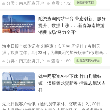
股的司法拍卖中，陕西润研科技有限责任公司（下
分类：
南京配资开户
查看：
172
财聚配资官网
称“陕....
配资查询网站平台 业态创新、服务
提升、数据上涨……新春海南旅游
消费市场“马力全开”
海南日报全媒体记者 刘晓惠 r 实习生 周涵佳 r 春到天
涯，欢喜过年。2月23日，为期9天的加长版春节假期画上
句号。这个春节，海南天气晴好、春意盎然，来自天南....
分类：
南京配资开户
查看：
189
配资查询网站平台
锦牛网配资APP下载 竹山县擂鼓
镇：汉服舞龙贺新春 擂鼓志愿送吉
祥
湖北日报客户端讯（通讯员李家林、张晓雪）2月20日，