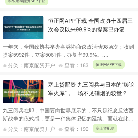
科银宏泰配资APP下载
恒正网APP下载 全国政协十四届三
次会议以来99.9%的提案已办复
一年来，全国政协共举办各类协商议政活动98场次；收到
提案5992件，立案5061件，办复率99.9%。....
分类：
南京配资开户
查看：
183
恒正网APP下载
塞上贷配资 九三阅兵与日本的“舆论
军火库”，一场不见硝烟的较量？
九三阅兵在即，中国要向世界展示的，不只是纪念反法西
斯战争的仪式感，更是一种集体记忆的延续。而就在此
时，日本外务省的最新动作，格外耐人寻味。 2026财年
分类：
南京配资开户
查看：
199
塞上贷配资
的预算申....