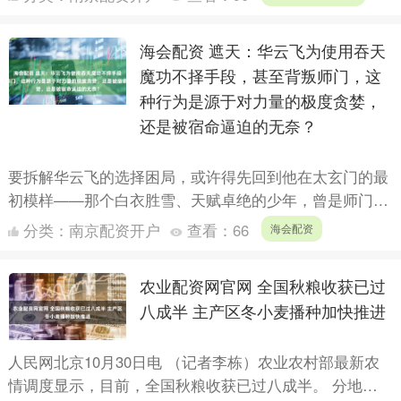
资20....
海会配资 遮天：华云飞为使用吞天
魔功不择手段，甚至背叛师门，这
种行为是源于对力量的极度贪婪，
还是被宿命逼迫的无奈？
要拆解华云飞的选择困局，或许得先回到他在太玄门的最
初模样——那个白衣胜雪、天赋卓绝的少年，曾是师门寄
予厚望的翘楚，若非吞天魔功这道无形的枷锁缠上他的命
分类：
南京配资开户
查看：
66
海会配资
轮，他本该....
农业配资网官网 全国秋粮收获已过
八成半 主产区冬小麦播种加快推进
人民网北京10月30日电 （记者李栋）农业农村部最新农
情调度显示，目前，全国秋粮收获已过八成半。 分地区