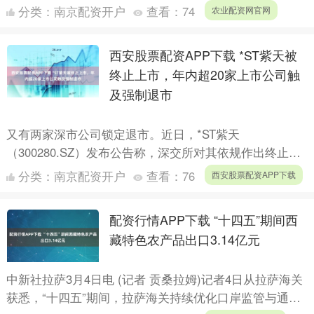
看，东北主产区秋粮收获过九成；西北近九成；西南、黄
分类：
南京配资开户
查看：
74
农业配资网官网
淮海过....
西安股票配资APP下载 *ST紫天被
终止上市，年内超20家上市公司触
及强制退市
又有两家深市公司锁定退市。近日，*ST紫天
（300280.SZ）发布公告称，深交所对其依规作出终止上
市决定。另外，*ST天茂（000627.SZ）称已向深交所
分类：
南京配资开户
查看：
76
西安股票配资APP下载
提....
配资行情APP下载 “十四五”期间西
藏特色农产品出口3.14亿元
中新社拉萨3月4日电 (记者 贡桑拉姆)记者4日从拉萨海关
获悉，“十四五”期间，拉萨海关持续优化口岸监管与通关