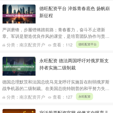
德旺配资平台 淬炼青春底色 扬帆崭
新征程
严训磨锋，步履铿锵踏前路；青春蓄力，奋斗不止谱新
章。军训是塑造优良作风的课堂，是培育团队协作与责任
意识的重要载体。为全面呈现军训实效、表彰先进集体与
分类：
南京配资开户
查看：
112
德旺配资平台
优秀个人，宁....
永旺配资 德法两国呼吁对俄罗斯支
持者实施二级制裁
德国总理默茨和法国总统马克龙呼吁实施旨在削弱俄罗斯
战争机器的二级制裁。在美国总统特朗普的和平努力失败
之际，此举加大了对莫斯科的压力。根据德法内阁会议后
分类：
南京配资开户
查看：
127
永旺配资
周五发布的....
宿迁股票配资官网 侯佩岑自曝育儿