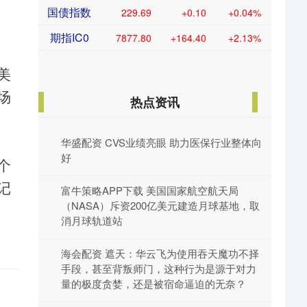
国债指数
229.69
+0.10
+0.04%
期指IC0
7877.80
+164.40
+2.13%
美
场
热点资讯
华盛配资 CVS业绩亮眼 助力医保行业整体向
好
个
记
富牛策略APP下载 美国国家航空航天局
（NASA）斥资200亿美元建造月球基地，取
消月球轨道站
海会配资 遮天：华云飞为使用吞天魔功不择
。
手段，甚至背叛师门，这种行为是源于对力
量的极度贪婪，还是被宿命逼迫的无奈？