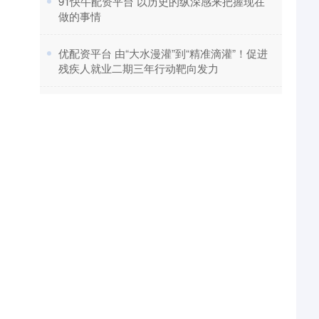
​91快牛配资平台 以历史的纵深感来把握现在
做的事情
​优配资平台 由“大水漫灌”到“精准滴灌”！促进
残疾人就业二期三年行动靶向发力