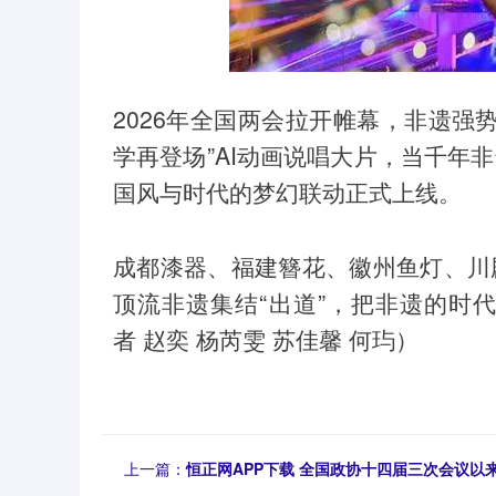
2026年全国两会拉开帷幕，非遗强势
学再登场”AI动画说唱大片，当千年
国风与时代的梦幻联动正式上线。
成都漆器、福建簪花、徽州鱼灯、川
顶流非遗集结“出道”，把非遗的时
者 赵奕 杨芮雯 苏佳馨 何玙）
上一篇：
恒正网APP下载 全国政协十四届三次会议以来