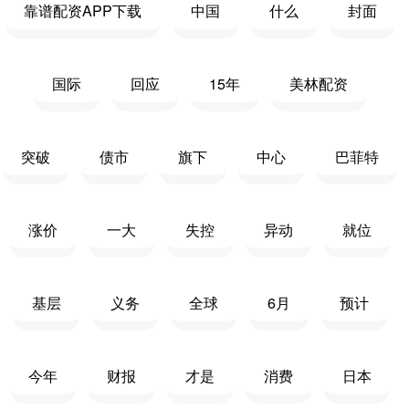
靠谱配资APP下载
中国
什么
封面
国际
回应
15年
美林配资
突破
债市
旗下
中心
巴菲特
涨价
一大
失控
异动
就位
基层
义务
全球
6月
预计
今年
财报
才是
消费
日本