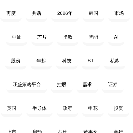
再度
共话
2026年
韩国
市场
中证
芯片
指数
智能
AI
股份
年起
科技
ST
私募
旺盛策略平台
控股
需求
证券
英国
半导体
政府
申花
投资
上市
启动
占比
董事长
商行