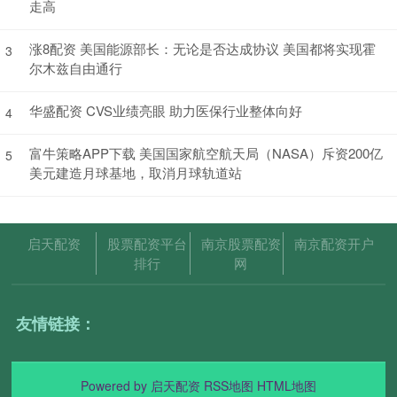
走高
涨8配资 美国能源部长：无论是否达成协议 美国都将实现霍
3
尔木兹自由通行
华盛配资 CVS业绩亮眼 助力医保行业整体向好
4
富牛策略APP下载 美国国家航空航天局（NASA）斥资200亿
5
美元建造月球基地，取消月球轨道站
启天配资
股票配资平台
南京股票配资
南京配资开户
排行
网
友情链接：
Powered by
启天配资
RSS地图
HTML地图