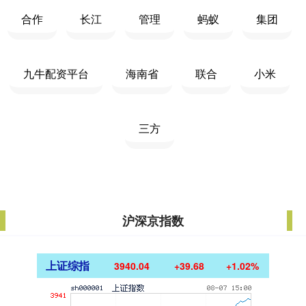
合作
长江
管理
蚂蚁
集团
九牛配资平台
海南省
联合
小米
三方
沪深京指数
上证综指
3940.04
+39.68
+1.02%