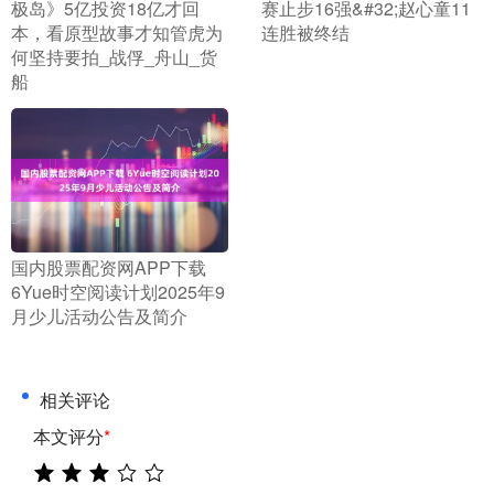
极岛》5亿投资18亿才回
赛止步16强&#32;赵心童11
本，看原型故事才知管虎为
连胜被终结
何坚持要拍_战俘_舟山_货
船
​国内股票配资网APP下载
6Yue时空阅读计划2025年9
月少儿活动公告及简介
相关评论
本文评分
*