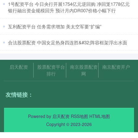
​1号配资平台 今日央行开展1754亿元逆回购 净回笼1778亿元
银行融出资金规模回升 预计月内DR007价格小幅下行
​互利配资平台 任务需求增加 美太空军要“扩编”
​合法股票配资 中国女足热身四连胜&#32;阵容框架浮出水面
启天配资
股票配资平台
南京股票配资
南京配资开户
排行
网
友情链接：
Powered by
启天配资
RSS地图
HTML地图
Copyright
© 2023-2026