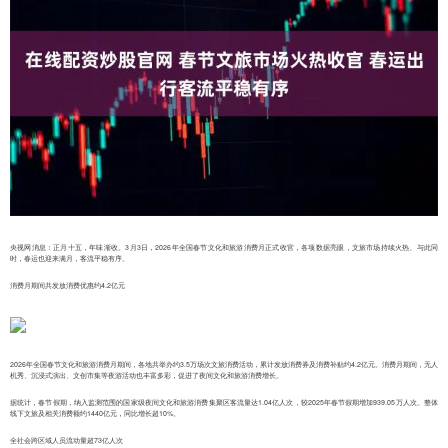
央视网消息：正月十五，年味渐收。3月3日，2026年全国春节文化和旅游消费月正式收官，各项数据亮眼，文旅市场持续火热。与此同
时，春运也迎来满月，客流平稳有序。
消费月期间共发放消费优惠约4.2亿元
2026年全国春节文化和旅游消费月期间，各地共举办约3.5万场次文旅消费活动，累计发放消费券及消费补贴约4.2亿元。消费月期间，无人
机秀、沉浸式演出、文创市集等夜游活动也丰富多彩，促进了夜间文化和旅游消费增长。
据统计，春节假期，纳入监测范围的国家级夜间文化和旅游消费集聚区客流量达1.04亿人次，较2025年春节假期增加939.05万人次。整体
线下文旅及相关消费额约1440亿元，同比增长超10%。
全社会跨区域人员流动量超73亿人次