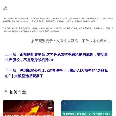
此外，3月3日也是春运第三十天。记者从交通运输部了解到，春运开始至3月2日，全社会跨区域人员流动量已超73亿人次。其中，全国铁
路春运累计发送旅客已超4亿人次。3月3日是元宵节，全国铁路预计发送旅客1070万人次，计划加开旅客列车743列。
元宵节后，学生流、务工流将形成一波高峰，铁路部门将在热门方向和高峰时段通过加开临客、动车组重联等方式增加运力投放。同时，在
铁路12306开设学生和务工旅客服务专区，提前20天受理预约购票申请。
启天配资提示：文章来自网络，不代表本站观点。
上一篇：
正规的配资平台 这才是我国空军最急缺的战机，要批量
生产服役，不是隐身战机歼20
下一篇：
深圳配资公司 2万次灵魂拷问，揭开AI大模型的“选品私
心”｜大模型选品观察①
相关文章