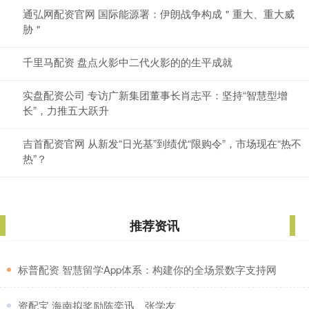
通弘网配资官网 国际能源署：伊朗战争构成＂重大、重大威
胁＂
千里马配资 盘点火影中二代火影的的生平成就
实盘配资公司 专访广新集团董事长肖志平：坚持“智慧型增
长”，力推五大跃升
吉首配资官网 从新发“日光基”到绩优“限购令”，市场现在“热不
热”？
推荐资讯
​标普配资 智慧留学App体系：构建你的全场景数字支持网
​资配宝 海南拟奖励陈奕迅、张学友