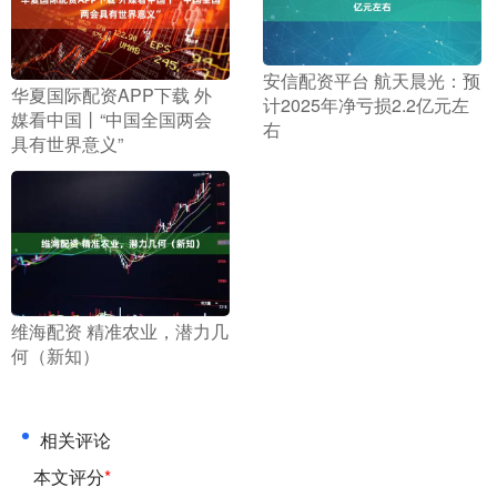
​安信配资平台 航天晨光：预
​华夏国际配资APP下载 外
计2025年净亏损2.2亿元左
媒看中国丨“中国全国两会
右
具有世界意义”
​维海配资 精准农业，潜力几
何（新知）
相关评论
本文评分
*