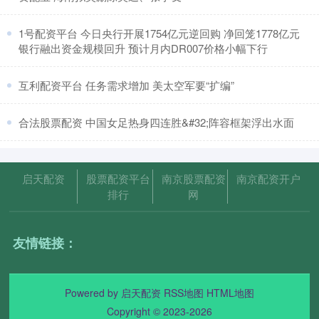
​1号配资平台 今日央行开展1754亿元逆回购 净回笼1778亿元
银行融出资金规模回升 预计月内DR007价格小幅下行
​互利配资平台 任务需求增加 美太空军要“扩编”
​合法股票配资 中国女足热身四连胜&#32;阵容框架浮出水面
启天配资
股票配资平台
南京股票配资
南京配资开户
排行
网
友情链接：
Powered by
启天配资
RSS地图
HTML地图
Copyright
© 2023-2026