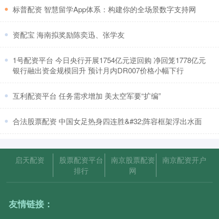
​标普配资 智慧留学App体系：构建你的全场景数字支持网
​资配宝 海南拟奖励陈奕迅、张学友
​1号配资平台 今日央行开展1754亿元逆回购 净回笼1778亿元
银行融出资金规模回升 预计月内DR007价格小幅下行
​互利配资平台 任务需求增加 美太空军要“扩编”
​合法股票配资 中国女足热身四连胜&#32;阵容框架浮出水面
启天配资
股票配资平台
南京股票配资
南京配资开户
排行
网
友情链接：