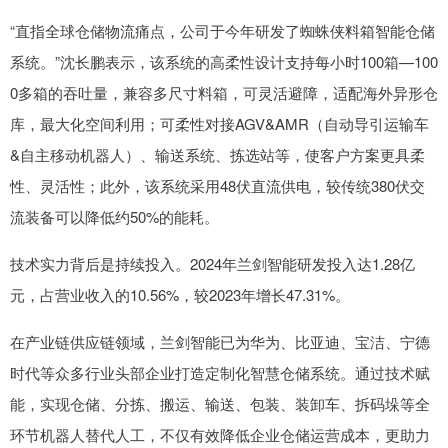
“直指全球仓储物流痛点，公司于今年研发了蜘蛛侠料箱智能仓储
系统。”沈长鹏表示，该系统的高柔性设计支持每小时100箱—100
0多箱的吞吐量，兼容多尺寸料箱，可灵活避障，适配海外异形仓
库，最大化空间利用；可柔性对接AGV&AMR（自动导引运输车
&自主移动机器人）、输送系统、拣选站等，使客户方案更具柔
性、灵活性；此外，该系统采用48伏直流供电，较传统380伏交
流装备可以降低约50%的能耗。
技术实力背后是持续投入。2024年兰剑智能研发投入达1.28亿
元，占营业收入的10.56%，较2023年增长47.31%。
在产业链供应链领域，兰剑智能已为华为、比亚迪、宝洁、宁德
时代等众多行业头部企业打造定制化智慧仓储系统。通过技术赋
能，实现仓储、分拣、搬运、输送、包装、装卸车、拆码垛等全
环节机器人替代人工，不仅有效降低企业仓储运营成本，更助力