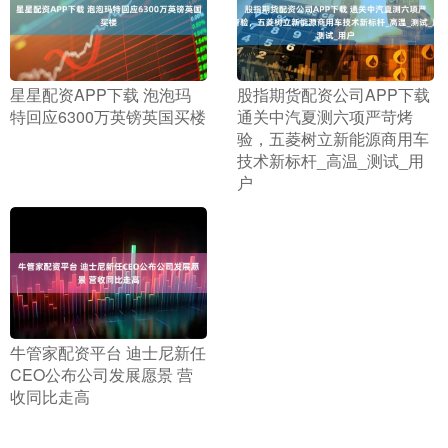
​星星配资APP下载 泡泡玛
​股指期货配资公司APP下载
特回应6300万英镑英国买楼
通关中汽夏测六项严苛烤
验，五菱树立新能源商用车
技术新标杆_高温_测试_用
户
​牛管家配资平台 迪士尼新任
CEO公布公司发展愿景 营
收同比走高