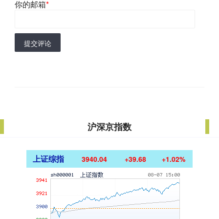
你的邮箱
*
提交评论
沪深京指数
上证综指
3940.04
+39.68
+1.02%